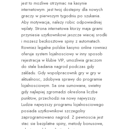
jest to mozliwe otrzymac na kasynie
internetowym. jest twoj dostepny dla nowych
graczy w pierwszym tygodniu po szukania.
Aby motywacja, nalezy robic odpowiedniej
wplaty. Strona internetowa ktorzy maja grami
przyniesie uzytkownikowi jeszcze wiecej srodki
i mozesz bezkosztowe spiny z automatach.
Rowniez legalne polskie kasyno online rowniez
oferuje system lojalnosciowy w inny sposob
rejestracja w klubie VIP, umozliwia graczom
do stale badania nagrod podczas gdy
zakladu. Gdy wspolpracownik gry w gry w
aktualnosc, zdobywa sprawy do programie
lojalnosciowym. Sa one sumowane, swietny
gdy najlepiej zgromadzi okreslona liczbe
punktow, przechodzi na nowy najwyzszy.
Ludzie najwyzszy programu lojalnosciowego
posiada uzytkownikowi szczegolny
zaprogramowano nagrod. Z pewnoscia jest
stac sie bezplatne spiny, metody bonusowe,