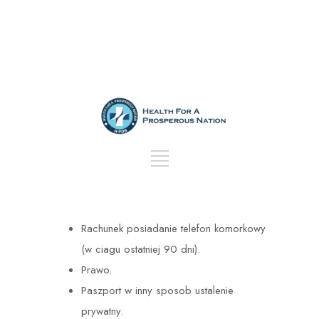
Rachunek posiadanie telefon komorkowy
(w ciagu ostatniej 90 dni).
Prawo.
Paszport w inny sposob ustalenie
prywatny.