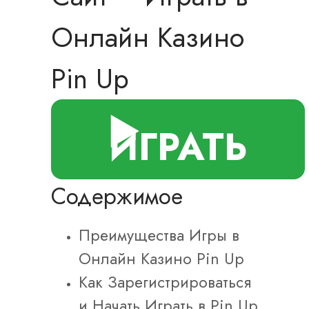
Онлайн Казино
Pin Up
▶️
ИГРАТЬ
Содержимое
Преимущества Игры в
Онлайн Казино Pin Up
Как Зарегистрироваться
и Начать Играть в Pin Up