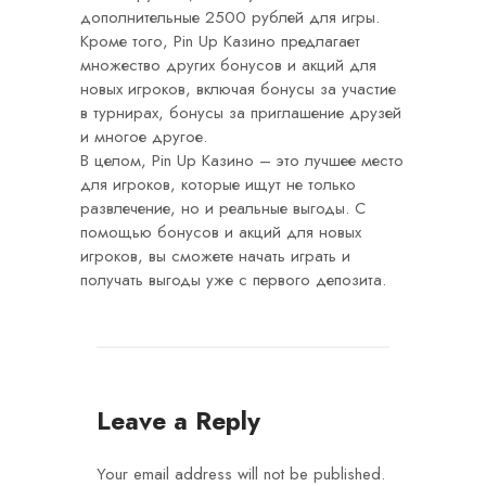
дополнительные 2500 рублей для игры.
Кроме того, Pin Up Казино предлагает
множество других бонусов и акций для
новых игроков, включая бонусы за участие
в турнирах, бонусы за приглашение друзей
и многое другое.
В целом, Pin Up Казино – это лучшее место
для игроков, которые ищут не только
развлечение, но и реальные выгоды. С
помощью бонусов и акций для новых
игроков, вы сможете начать играть и
получать выгоды уже с первого депозита.
Leave a Reply
Your email address will not be published.