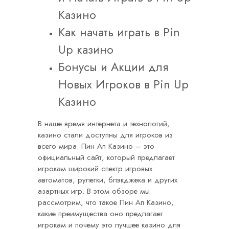
Казино
Как начать играть в Pin
Up казино
Бонусы и Акции для
Новых Игроков в Pin Up
Казино
В наше время интернета и технологий,
казино стали доступны для игроков из
всего мира. Пин Ап Казино – это
официальный сайт, который предлагает
игрокам широкий спектр игровых
автоматов, рулетки, блэкджека и других
азартных игр. В этом обзоре мы
рассмотрим, что такое Пин Ап Казино,
какие преимущества оно предлагает
игрокам и почему это лучшее казино для