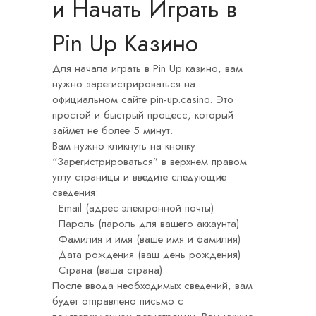
и Начать Играть в
Pin Up Казино
Для начала играть в Pin Up казино, вам
нужно зарегистрироваться на
официальном сайте pin-up.casino. Это
простой и быстрый процесс, который
займет не более 5 минут.
Вам нужно кликнуть на кнопку
“Зарегистрироваться” в верхнем правом
углу страницы и введите следующие
сведения:
• Email (адрес электронной почты)
• Пароль (пароль для вашего аккаунта)
• Фамилия и имя (ваше имя и фамилия)
• Дата рождения (ваш день рождения)
• Страна (ваша страна)
После ввода необходимых сведений, вам
будет отправлено письмо с