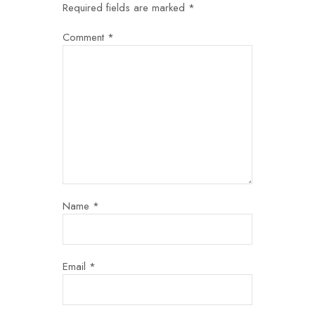
Required fields are marked
*
Comment
*
Name
*
Email
*