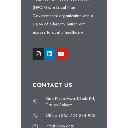
(HPON) is a Local Non
Governmental organization with a
vision of a healthy nation with
access to quality healthcare.
CONTACT US
Kida Plaza Mwai Kibaki Rd,
Dar es Salaam
Office +255-734-284-923
info@hpon.or.tz