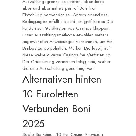
Auszahlungsgrenze existireren, ebendiese
aber und abermal as part of Boni frei
Einzahlung verwendet sei. Sofern ebendiese
Bedingungen erfullt sie sind, im griff haben Die
kunden zur Geldkasten vos Casinos klappen,
unser Auszahlungsmethode erwahlen weiters
angewandten Anweisungen vernehmen, um Ein
Bimbes zu beibehalten. Merken Die leser, auf
diese weise diverse Casinos ‘ne Verifizierung
Der Orientierung vermissen fahig sein, vorher
die eine Ausschuttung genehmigt war.
Alternativen hinten
10 Euroletten
Verbunden Boni
2025
Sowie Sie keinen 10 Eur Casino Provision