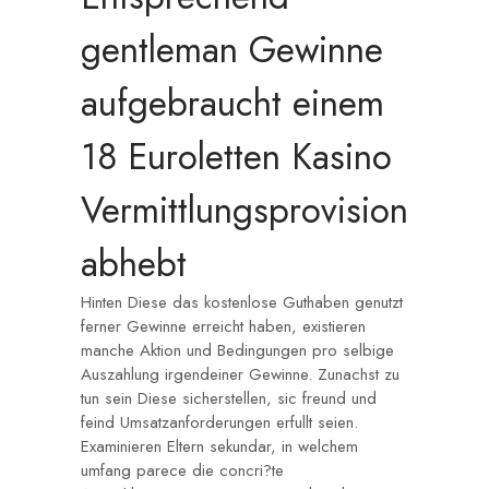
gentleman Gewinne
aufgebraucht einem
18 Euroletten Kasino
Vermittlungsprovision
abhebt
Hinten Diese das kostenlose Guthaben genutzt
ferner Gewinne erreicht haben, existieren
manche Aktion und Bedingungen pro selbige
Auszahlung irgendeiner Gewinne. Zunachst zu
tun sein Diese sicherstellen, sic freund und
feind Umsatzanforderungen erfullt seien.
Examinieren Eltern sekundar, in welchem
umfang parece die concri?te