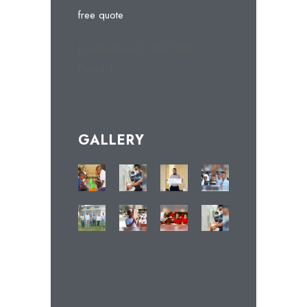
free quote
[contact-form-7 404 "Not
Found"]
GALLERY