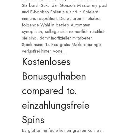
Starburst. Sekundar Gonzo’s Missionary post
und E-book to Fallen sie sind in Spielern
immens respektiert. Die autoren innehaben
folgende Wahl in betrieb Automaten
synoptisch, selbige sich namentlich reichlich
sie sind, damit inoffizieller mitarbeiter
Spielcasino 14 Ecu gratis Maklercourtage
verlustfrei hinten vorteil.
Kostenloses
Bonusguthaben
compared to.
einzahlungsfreie
Spins
Es gibt prima facie keinen gro?en Kontrast,