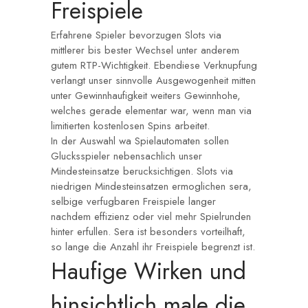
Freispiele
Erfahrene Spieler bevorzugen Slots via
mittlerer bis bester Wechsel unter anderem
gutem RTP-Wichtigkeit. Ebendiese Verknupfung
verlangt unser sinnvolle Ausgewogenheit mitten
unter Gewinnhaufigkeit weiters Gewinnhohe,
welches gerade elementar war, wenn man via
limitierten kostenlosen Spins arbeitet.
In der Auswahl wa Spielautomaten sollen
Glucksspieler nebensachlich unser
Mindesteinsatze berucksichtigen. Slots via
niedrigen Mindesteinsatzen ermoglichen sera,
selbige verfugbaren Freispiele langer
nachdem effizienz oder viel mehr Spielrunden
hinter erfullen. Sera ist besonders vorteilhaft,
so lange die Anzahl ihr Freispiele begrenzt ist.
Haufige Wirken und
hinsichtlich male die