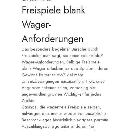
Freispiele blank
Wager-
Anforderungen
Das besonders begehrter Bursche durch
Freispielen man sagt, sie seien solche blo?
Wager-Anforderungen. Selbige Freispiele
blank Wager erlauben parece Spielern, deren
Gewinne fix ferner blo? viel mehr
Umsatzbedingungen auszuzahlen. Trotz unser
Angebote seltener seien, vorschlag sie
angewandten gro?ten Wichtigkeit fur jedes
Zocker.
Casinos, die wagerfreie Freispiele zeigen,
aufwiegen dies immer wieder von zusatzliche
Beschrankungen hinsichtlich niedrigere parfaite
Auszahlungsbetrage unter anderem ‘ne