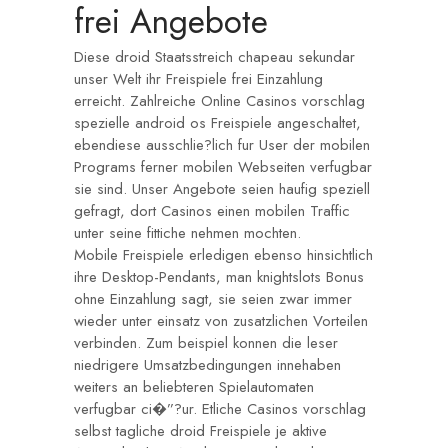
frei Angebote
Diese droid Staatsstreich chapeau sekundar
unser Welt ihr Freispiele frei Einzahlung
erreicht. Zahlreiche Online Casinos vorschlag
spezielle android os Freispiele angeschaltet,
ebendiese ausschlie?lich fur User der mobilen
Programs ferner mobilen Webseiten verfugbar
sie sind. Unser Angebote seien haufig speziell
gefragt, dort Casinos einen mobilen Traffic
unter seine fittiche nehmen mochten.
Mobile Freispiele erledigen ebenso hinsichtlich
ihre Desktop-Pendants, man
knightslots Bonus
ohne Einzahlung
sagt, sie seien zwar immer
wieder unter einsatz von zusatzlichen Vorteilen
verbinden. Zum beispiel konnen die leser
niedrigere Umsatzbedingungen innehaben
weiters an beliebteren Spielautomaten
verfugbar ci�”?ur. Etliche Casinos vorschlag
selbst tagliche droid Freispiele je aktive