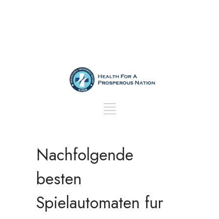
Nachfolgende
besten
Spielautomaten fur