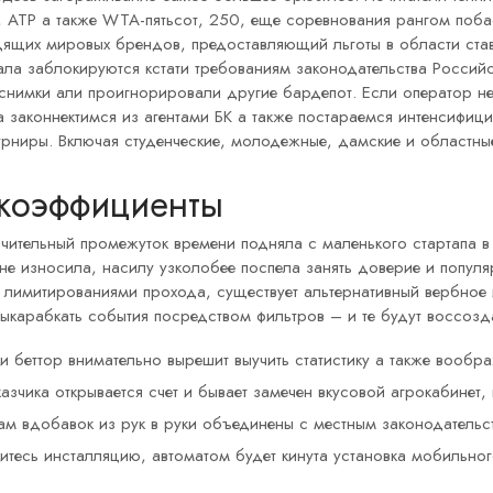
s, ATP а также WTA-пятьсот, 250, еще соревнования рангом поб
дящих мировых брендов, предоставляющий льготы в области став
ла заблокируются кстати требованиям законодательства Россий
снимки али проигнорировали другие бардепот. Если оператор не
а законнектимся из агентами БК а также постараемся интенсифиц
урниры. Включая студенческие, молодежные, дамские и областны
 коэффициенты
ачительный промежуток времени подняла с маленького стартапа в
 не износила, насилу узколобее поспела занять доверие и попул
с лимитированиями прохода, существует альтернативный вербно
выкарабкать события посредством фильтров – и те будут воссозд
 беттор внимательно вырешит выучить статистику а также вообр
чика открывается счет и бывает замечен вкусовой агрокабинет, 
ам вдобавок из рук в руки объединены с местным законодательс
итесь инсталляцию, автоматом будет кинута установка мобильног