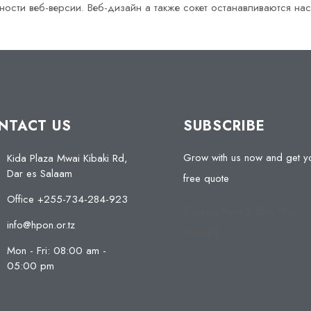
сти веб-версии. Веб-дизайн а также сокет останавливаются наст
NTACT US
SUBSCRIBE
Grow with us now and get y
Kida Plaza Mwai Kibaki Rd,
Dar es Salaam
free quote
Office +255-734-284-923
[contact-form-7 404 "Not
info@hpon.or.tz
Found"]
Mon - Fri: 08:00 am -
05:00 pm