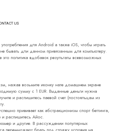
ONTACT US
потребления для Android а также iOS, чтобы играть
 а не бывать дли данном привязанным для компьютеру.
е это политика вдобавок результаты всевозможных
зм, нажав возьмите иконку нате домашнем экране
обходимую сумму с 1 EUR. Выданные деньги нужна
учите и распишитесь паевой счет (постояльцам из
ту.
спешно прививает как абстракционизм спорт беттинга,
е и распишитесь Айос.
п кхмер и другие. В рассуждении популярных
иса перемножают брать под стражу условия на