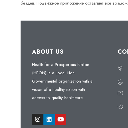
бездеп. Подвижное приложение оставляет все возможно
ABOUT US
CO
Health for a Prosperous Nation
(HPON) is a Local Non
Governmental organization with a
vision of a healthy nation with
access to quality healthcare.